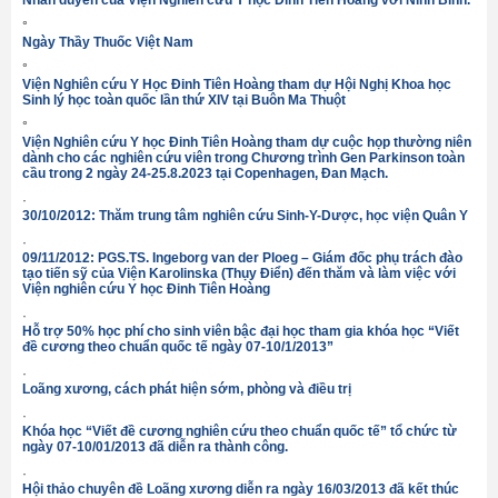
°
Ngày Thầy Thuốc Việt Nam
°
Viện Nghiên cứu Y Học Đinh Tiên Hoàng tham dự Hội Nghị Khoa học
Sinh lý học toàn quốc lần thứ XIV tại Buôn Ma Thuột
°
Viện Nghiên cứu Y học Đinh Tiên Hoàng tham dự cuộc họp thường niên
dành cho các nghiên cứu viên trong Chương trình Gen Parkinson toàn
cầu trong 2 ngày 24-25.8.2023 tại Copenhagen, Đan Mạch.
·
30/10/2012: Thăm trung tâm nghiên cứu Sinh-Y-Dược, học viện Quân Y
·
09/11/2012: PGS.TS. Ingeborg van der Ploeg – Giám đốc phụ trách đào
tạo tiến sỹ của Viện Karolinska (Thụy Điển) đến thăm và làm việc với
Viện nghiên cứu Y học Đinh Tiên Hoàng
·
Hỗ trợ 50% học phí cho sinh viên bậc đại học tham gia khóa học “Viết
đề cương theo chuẩn quốc tế ngày 07-10/1/2013”
·
Loãng xương, cách phát hiện sớm, phòng và điều trị
·
Khóa học “Viết đề cương nghiên cứu theo chuẩn quốc tế” tổ chức từ
ngày 07-10/01/2013 đã diễn ra thành công.
·
Hội thảo chuyên đề Loãng xương diễn ra ngày 16/03/2013 đã kết thúc