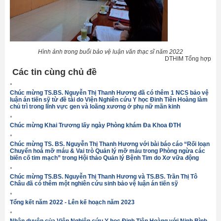
Hình ảnh trong buổi bảo vệ luận văn thạc sĩ năm 2022
DTHIM Tổng hợp
Các tin cùng chủ đề
°
Chúc mừng TS.BS. Nguyễn Thị Thanh Hương đã có thêm 1 NCS bảo vệ
luận án tiến sỹ từ đề tài do Viện Nghiên cứu Y học Đinh Tiên Hoàng làm
chủ trì trong lĩnh vực gen và loãng xương ở phụ nữ mãn kinh
°
Chúc mừng Khai Trương lấy ngày Phòng khám Đa Khoa ĐTH
°
Chúc mừng TS. BS. Nguyễn Thị Thanh Hương với bài báo cáo “Rối loạn
Chuyển hoá mỡ máu & Vai trò Quản lý mỡ máu trong Phòng ngừa các
biến cố tim mạch” trong Hội thảo Quản lý Bệnh Tim do Xơ vữa động
°
Chúc mừng TS.BS. Nguyễn Thị Thanh Hương và TS.BS. Trần Thị Tô
Châu đã có thêm một nghiên cứu sinh bảo vệ luận án tiến sỹ
°
Tổng kết năm 2022 - Lên kế hoạch năm 2023
°
Nhân duyên của Viện Nghiên cứu Y học Đinh Tiên Hoàng với Ninh Bình.