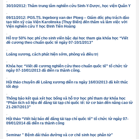
·
30/10/2012: Thăm trung tâm nghiên cứu Sinh-Y-Dược, học viện Quân Y
·
09/11/2012: PGS.TS. Ingeborg van der Ploeg – Giám đốc phụ trách đào
tạo tiến sỹ của Viện Karolinska (Thụy Điển) đến thăm và làm việc với
Viện nghiên cứu Y học Đinh Tiên Hoàng
·
Hỗ trợ 50% học phí cho sinh viên bậc đại học tham gia khóa học “Viết
đề cương theo chuẩn quốc tế ngày 07-10/1/2013”
·
Loãng xương, cách phát hiện sớm, phòng và điều trị
·
Khóa học “Viết đề cương nghiên cứu theo chuẩn quốc tế” tổ chức từ
ngày 07-10/01/2013 đã diễn ra thành công.
·
Hội thảo chuyên đề Loãng xương diễn ra ngày 16/03/2013 đã kết thúc
tốt đẹp
·
Thông báo kết quả xét học bổng và hỗ trợ học phí tham dự khóa học
“Phân tích số liệu để đăng tải tạp chí quốc tế: từ cơ bản đến nâng cao từ
21-28/7/2013”
·
Hội thảo “Viết bài báo để đăng tải tạp chí quốc tế” tổ chức từ ngày 07-
09/01/2014 đã diễn ra thành công
·
Seminar " Bệnh đái tháo đường và cơ chế sinh học phân tử"