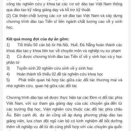
công tác nghiên cứu y khoa tại các cơ sở đào tạo Việt Nam thông
qua đào tạo kỹ năng giảng dạy và hỗ trợ kỹ thuật.
(2) Cải thiện chất lượng các cơ sở đào tạo Việt Nam và xây dựng
chương trình đào tạo Tiến sĩ liên ngành chất lượng cao về y sinh
học.
Kết quả mong đợi của dự án gồm:
1) Tối thiểu 50 cán bộ từ Hà Nội, Huế, Đà Nẵng hoàn thành các
khoá đào tạo y khoa liên tục về chuyên môn và nghiệp vụ sư phạm
2) Có được chương trình đào tạo Tiến sĩ về y sinh học và y học
phân tử
3) Tuyển sinh 20 nghiên cứu sinh về y sinh học
4) Hoàn thành tối thiểu 02 đề tài nghiên cứu khoa học
5) Phát triển quan hệ hợp tác giữa các đối tác thương mại và
nhà nghiên cứu, quan hệ giữa các đối tác
Chương trình đào tạo sẽ được thực hiện tại các Đơn vị đối tác phía
Việt Nam, với sự tham gia giảng dạy của các chuyên gia đến từ
các trường Đại học, Viện nghiên cứu thuộc các đối tác phía châu
Âu. Bên cạnh đó, dự án cũng sẽ áp dụng phương pháp đào tạo
giảng viên, lựa chọn đội ngũ cán bộ có kinh nghiệm để bồi dưỡng
thêm về nghiệp vụ để từ đó cùng phối hợp với các chuyên gia quốc