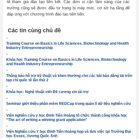
tế tham gia đào tạo liên kết. Các đơn vị cận lâm sàng của các
trường cũng sẽ được đầu tư trang bị máy móc, cơ sở hạ tầng để
đáp ứng với chương trình đào tạo tiên tiến.
Các tin cùng chủ đề
°
Training Course on Basics in Life Sciences, Biotechnology and Health
Industry Entrepreneurship
°
Khóa học Training Course on Basics in Life Sciences, Biotechnology
and Health Industry Entrepreneurship
°
Thông báo hỗ trợ kỹ thuật và khen thưởng cho các bài báo đăng tải trên
tạp chí quốc tế lần thứ 2
°
Khóa học: Nghệ thuật viết Đề cương xin tài trợ
°
Seminar giới thiệu phần mềm REDCap trong quản lí dữ liệu nghiên cứu
°
Viện nghiên cứu y học Đinh Tiên Hoàng tổ chức thành công khóa học
“The art of writing a winning grant application”
°
Viện Nghiên cứu Y học Đinh Tiên Hoàng họp và làm việc tại Trường Đại
học Essex, Vương Quốc Anh