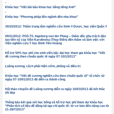
°
Khóa học “Viết bài báo khoa học bằng tiếng Anh”
°
Khóa học “Phương pháp liên ngành đến nha khoa”
·
30/10/2012: Thăm trung tâm nghiên cứu Sinh-Y-Dược, học viện Quân Y
·
09/11/2012: PGS.TS. Ingeborg van der Ploeg – Giám đốc phụ trách đào
tạo tiến sỹ của Viện Karolinska (Thụy Điển) đến thăm và làm việc với
Viện nghiên cứu Y học Đinh Tiên Hoàng
·
Hỗ trợ 50% học phí cho sinh viên bậc đại học tham gia khóa học “Viết
đề cương theo chuẩn quốc tế ngày 07-10/1/2013”
·
Loãng xương, cách phát hiện sớm, phòng và điều trị
·
Khóa học “Viết đề cương nghiên cứu theo chuẩn quốc tế” tổ chức từ
ngày 07-10/01/2013 đã diễn ra thành công.
·
Hội thảo chuyên đề Loãng xương diễn ra ngày 16/03/2013 đã kết thúc
tốt đẹp
·
Thông báo kết quả xét học bổng và hỗ trợ học phí tham dự khóa học
“Phân tích số liệu để đăng tải tạp chí quốc tế: từ cơ bản đến nâng cao từ
21-28/7/2013”