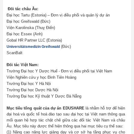
Đối tác châu Âu:
Đại học Tartu (Estonia) – Đơn vị điều phối và quản lý dự án
Đại học Greifswald (Đức)
Viện Karolinska (Thuỵ Điển)
Đại học Essex (Anh)
Gobal HR Partner LLC (Estonia)
(Đức)
Universitätsmedizin Greifswald
ScanBalt
Đối tác Việt Nam:
Trường Đại học Y Dược Huế - Đơn vị điều phối tại Việt Nam
Viện Nghiên cứu y học Đinh Tiên Hoàng
Trường Đại học Y Hà Nội
Trường Đại học Dược Hà Nội
Trường Đại học Kỹ thuật Y Dược Đà Nẵng
Mục tiêu tổng quát
của dự án EDUSHARE
là nhằm hỗ trợ để hiện
đại hoá và quốc tế hoá đào tạo sau đại học tại Việt nam thông qua
mối quan hệ hợp tác chặt chẽ giữa các đối tác Việt Nam và châu
Âu. Mục tiêu này được thể hiện thông qua hai mục tiêu cụ thể sau:
(1) Nâng cao năng lực giảng dạy và cơ sở hạ tầng phục vụ cho